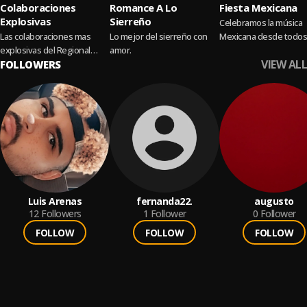
Colaboraciones
Romance A Lo
Fiesta Mexicana
Explosivas
Sierreño
Celebramos la música
Las colaboraciones mas
Lo mejor del sierreño con
Mexicana desde todos
explosivas del Regional
amor.
rincones y legados
VIEW ALL
Portada: Alex Coppel e Hijos
FOLLOWERS
musicales
De Barron
Luis Arenas
fernanda22.
augusto
12
Followers
1
Follower
0
Follower
FOLLOW
FOLLOW
FOLLOW