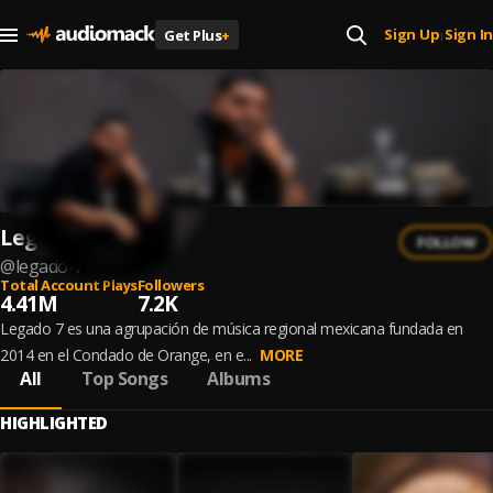
Sign Up
Sign In
Get Plus
+
|
Legado 7
FOLLOW
@
legado-7
Total Account Plays
Followers
4.41M
7.2K
Legado 7 es una agrupación de música regional mexicana fundada en
2014 en el Condado de Orange, en e...
MORE
All
Top Songs
Albums
HIGHLIGHTED