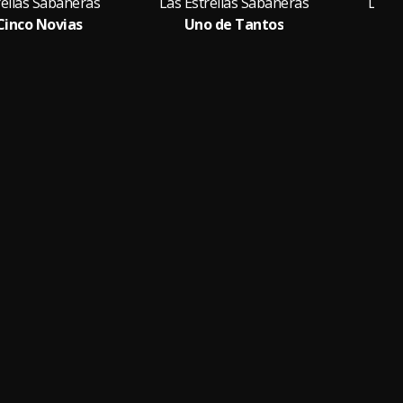
rellas Sabaneras
Las Estrellas Sabaneras
Las E
Cinco Novias
Uno de Tantos