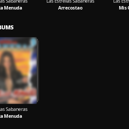
llas Sabaneras
Las Estrellas Sabaneras
Las Est
ca Menuda
Arrecostao
Mis 
LBUMS
llas Sabaneras
ca Menuda