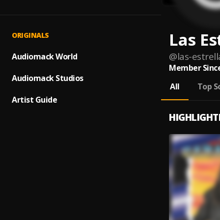
Las Es
ORIGINALS
@
las-estrel
Audiomack World
Member Since
Audiomack Studios
All
Top S
Artist Guide
HIGHLIGHT