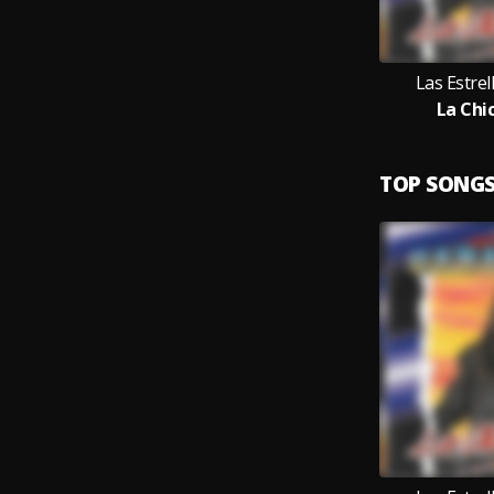
Las Estre
La Chi
TOP SONG