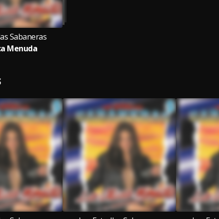
llas Sabaneras
ca Menuda
S