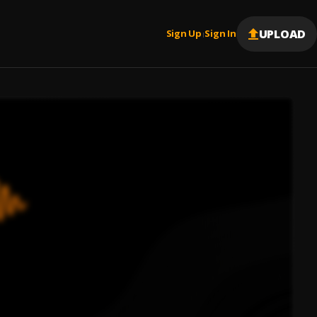
UPLOAD
Sign Up
Sign In
|