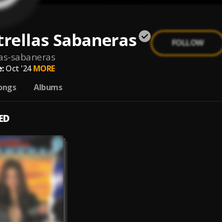
trellas Sabaneras
FOLLOW
las-sabaneras
:
Oct '24
MORE
ongs
Albums
ED