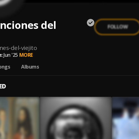
nciones del
FOLLOW
o
nes-del-viejito
:
Jun '25
MORE
ongs
Albums
ED