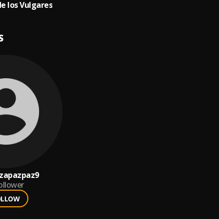
de los Vulgares
S
izapazpaz9
ollower
OLLOW