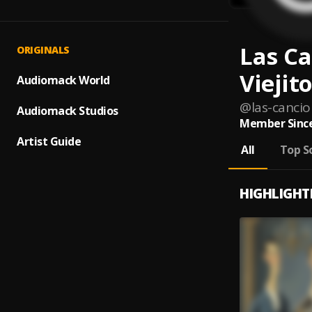
Las Ca
ORIGINALS
Viejit
Audiomack World
@
las-cancio
Audiomack Studios
Member Since
Artist Guide
All
Top S
HIGHLIGHT