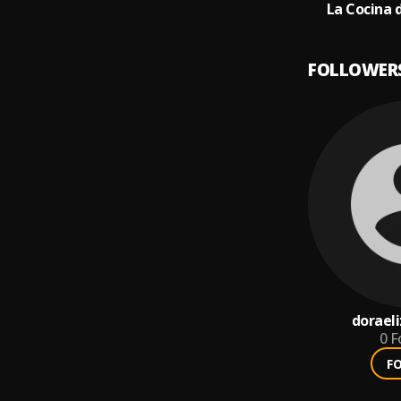
La Cocina 
FOLLOWER
dorael
0
F
F