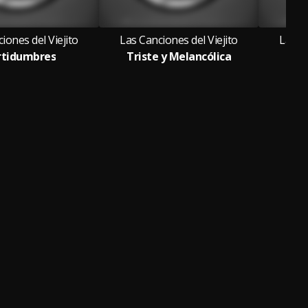
iones del Viejito
Las Canciones del Viejito
Las Ca
rtidumbres
Triste y Melancólica