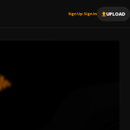
UPLOAD
Sign Up
Sign In
|