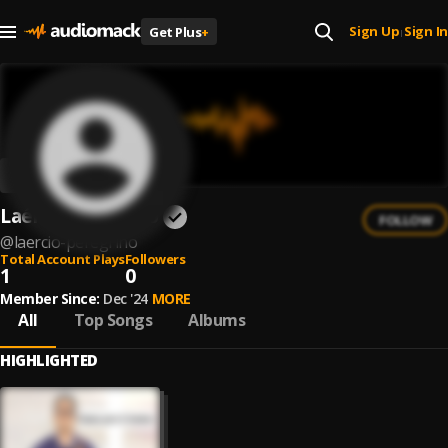
Sign Up
Sign In
Get Plus
+
|
Laércio Peregrino
FOLLOW
@
laercio-peregrino
Total Account Plays
Followers
1
0
Member Since:
Dec '24
MORE
All
Top Songs
Albums
HIGHLIGHTED