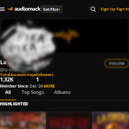
Sign Up
Sign In
Get Plus
+
|
La Orden
FOLLOW
@
la-orden
Total Account Plays
Followers
1.32K
1
Member Since:
Dec '24
MORE
All
Top Songs
Albums
HIGHLIGHTED