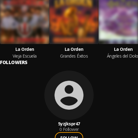
La Orden
La Orden
La Orden
Vieja Escuela
Grandes Éxitos
Ángeles del Dolo
FOLLOWERS
5yzjkspr47
0
Follower
FOLLOW