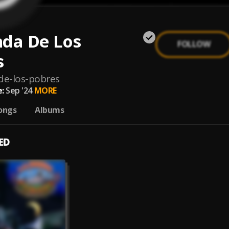
nda De Los
FOLLOW
s
de-los-pobres
:
Sep '24
MORE
ongs
Albums
ED