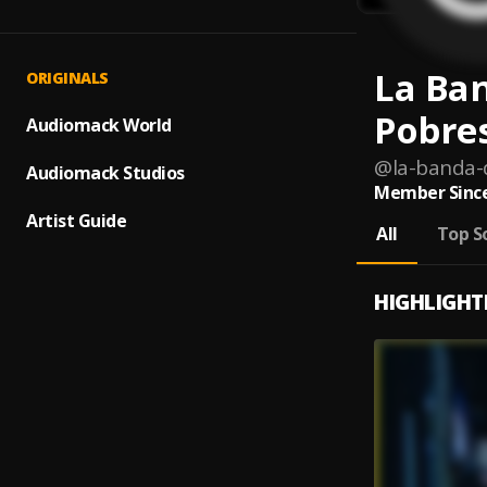
La Ba
ORIGINALS
Pobre
Audiomack World
@
la-banda-
Audiomack Studios
Member Since
Artist Guide
All
Top S
HIGHLIGHT