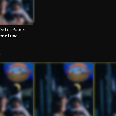
De Los Pobres
eme Luna
S