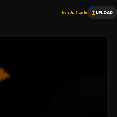
UPLOAD
Sign Up
Sign In
|