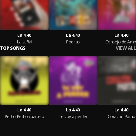
La 4.40
La 4.40
La 4.40
La señal
Podrias
Consejo de Amo
VIEW ALL
TOP SONGS
La 4.40
La 4.40
La 4.40
Pedro Pedro cuarteto
Te voy a perder
Corazon Partio