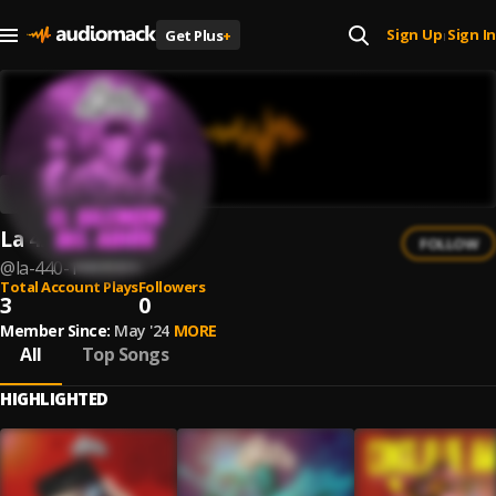
Sign Up
Sign In
Get Plus
+
|
La 4.40
FOLLOW
@
la-440-1
Total Account Plays
Followers
3
0
Member Since:
May '24
MORE
All
Top Songs
HIGHLIGHTED