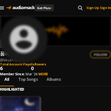
Sign Up
Sign In
Get Plus
+
|
꿈의 소리
FOLLOW
@
kkum-ui-soli
Total Account Plays
Followers
6
0
Member Since:
Mar '24
MORE
All
Top Songs
Albums
HIGHLIGHTED