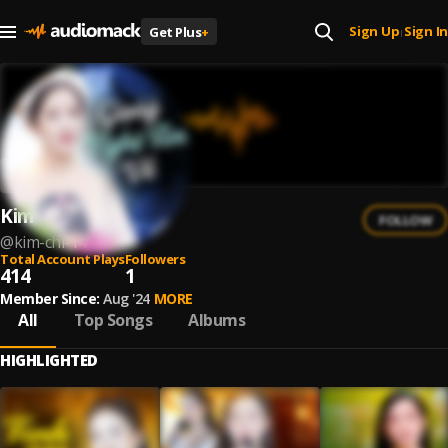
Sign Up
Sign In
Get Plus
+
|
Kim Chi
FOLLOW
@
kim-chi-14
Total Account Plays
Followers
414
1
Member Since:
Aug '24
MORE
All
Top Songs
Albums
HIGHLIGHTED