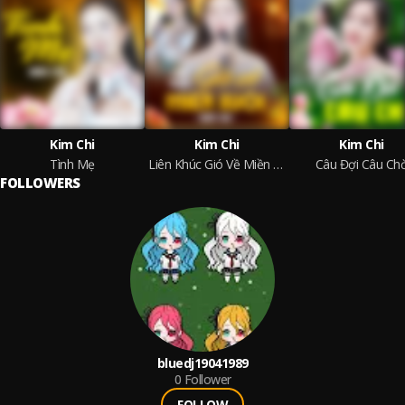
Kim Chi
Kim Chi
Kim Chi
Tình Mẹ
Liên Khúc Gió Về Miền Xuôi
Câu Đợi Câu Ch
FOLLOWERS
bluedj19041989
0
Follower
FOLLOW