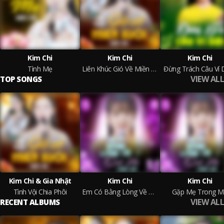
Kim Chi
Kim Chi
Kim Chi
Tình Mẹ
Liên Khúc Gió Về Miền Xuôi
Đừng Trách Câu Ví
VIEW ALL
TOP SONGS
Kim Chi & Gia Nhật
Kim Chi
Kim Chi
Tình Vội Chia Phôi
Em Có Bằng Lòng Về Quê Mẹ Cùng Anh
Gặp Mẹ Trong 
VIEW ALL
RECENT ALBUMS