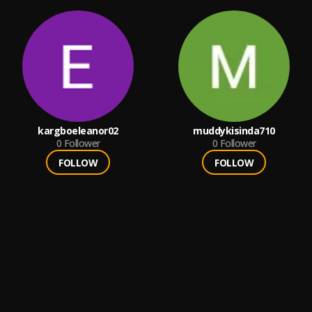
kargboeleanor02
muddykisinda710
0
Follower
0
Follower
FOLLOW
FOLLOW