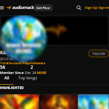
Sign Up
Sign In
Get Plus
+
|
Kilhas
FOLLOW
@
kilhas
Total Account Plays
Followers
56
2
Member Since:
Dec '24
MORE
All
Top Songs
HIGHLIGHTED