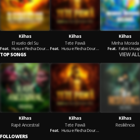
Kilhas
Kilhas
Kilhas
El vuelo del Su
Tete Pawã
Minha Morada
Feat.
Husu e Flecha Dourada,
Feat.
Nahil Trion,
Husu e Flecha Dourada,
Judith Amaura
Zerick
Feat.
Fabio Urua
VIEW ALL
TOP SONGS
Kilhas
Kilhas
Kilhas
Rapé Ancestral
Tete Pawã
Resiliência
Feat.
Husu e Flecha Dourada,
Zerick
FOLLOWERS