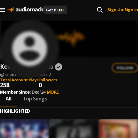
Sign Up
Sign In
Get Plus
+
|
Kevin El Autorizado
FOLLOW
@
kevin-el-autorizado-2
Total Account Plays
Followers
258
0
Member Since:
Dec '24
MORE
All
Top Songs
HIGHLIGHTED