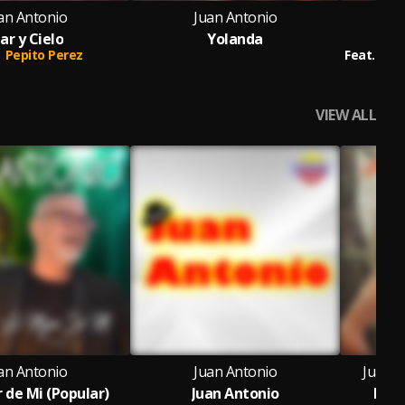
an Antonio
Juan Antonio
ar y Cielo
Yolanda
Cón
Pepito Perez
Feat.
Car
VIEW ALL
an Antonio
Juan Antonio
Juan A
 de Mi (Popular)
Juan Antonio
Desp