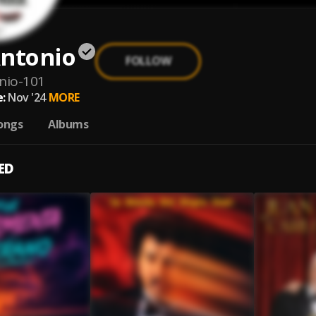
Antonio
FOLLOW
nio-101
:
Nov '24
MORE
ongs
Albums
ED