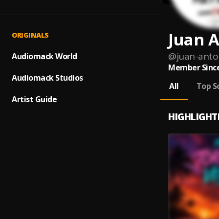
Juan 
ORIGINALS
@
juan-anto
Audiomack World
Member Since
Audiomack Studios
All
Top S
Artist Guide
HIGHLIGHT