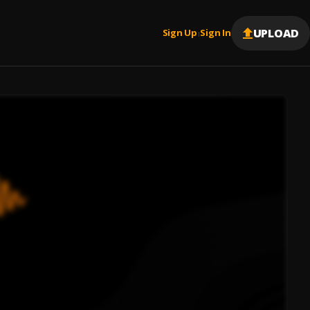
UPLOAD
Sign Up
Sign In
|