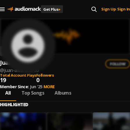
Sign Up
Sign In
Get Plus
+
|
Juan Alvarado
FOLLOW
@
juan-alvarado-60
Total Account Plays
Followers
19
0
Member Since:
Jun '25
MORE
All
Top Songs
Albums
HIGHLIGHTED