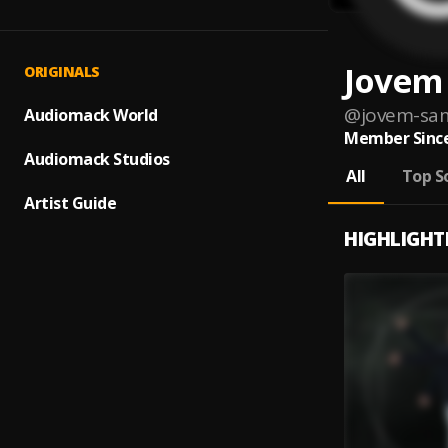
Jovem
ORIGINALS
@
jovem-s
Audiomack World
Member Since
Audiomack Studios
All
Top S
Artist Guide
HIGHLIGHT