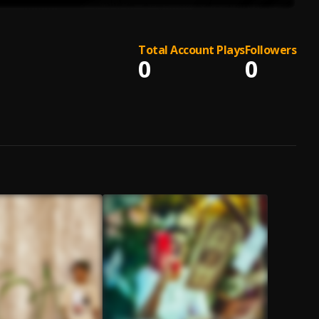
Total Account Plays
Followers
0
0