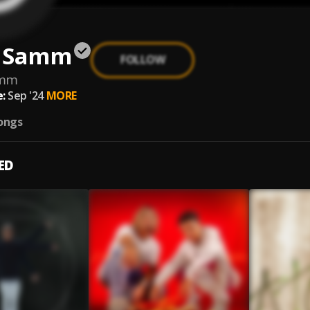
 Samm
FOLLOW
amm
:
Sep '24
MORE
ongs
ED