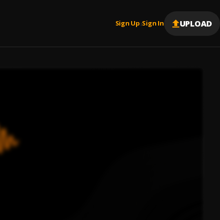
UPLOAD
Sign Up
Sign In
|