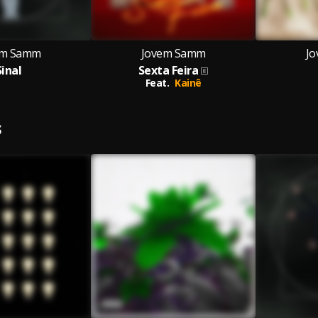
em Samm
Jovem Samm
J
Sinal
Sexta Feira
Feat.
Kainê
S