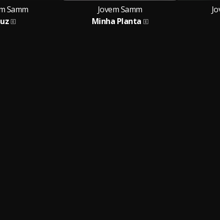
em Samm
Jovem Samm
J
Luz
Minha Planta