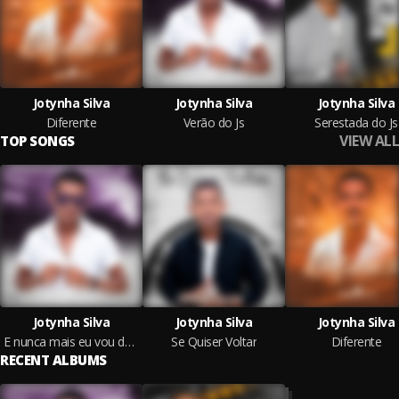
Jotynha Silva
Jotynha Silva
Jotynha Silva
Diferente
Verão do Js
Serestada do Js
VIEW ALL
TOP SONGS
Jotynha Silva
Jotynha Silva
Jotynha Silva
E nunca mais eu vou deixar você
Se Quiser Voltar
Diferente
RECENT ALBUMS