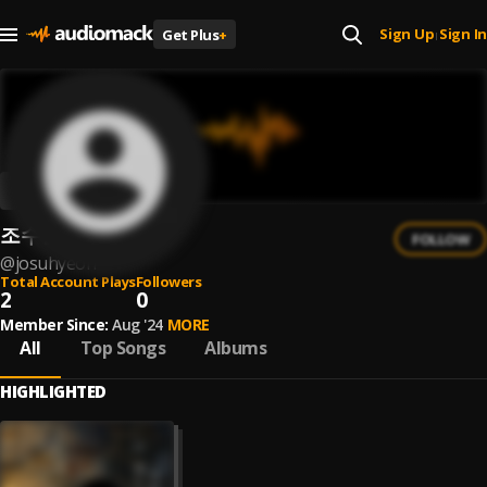
Sign Up
Sign In
Get Plus
+
|
조수현
FOLLOW
@
josuhyeon
Total Account Plays
Followers
2
0
Member Since:
Aug '24
MORE
All
Top Songs
Albums
HIGHLIGHTED