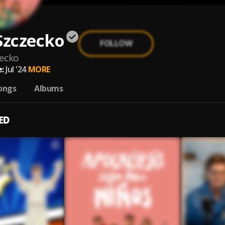
Szczecko
FOLLOW
zecko
:
Jul '24
MORE
ongs
Albums
ED