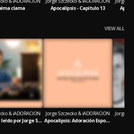
zecko & iADORACION
Jorge Szczecko & iADORACION
Jorge S
alma clama
Apocalipsis - Capítulo 13
Apocal
VIEW ALL
zecko & iADORACION
Jorge Szczecko & iADORACION
Jorge S
Apocalipsis leído por Jorge Szczecko
Apocalipsis: Adoración Espontánea
La v