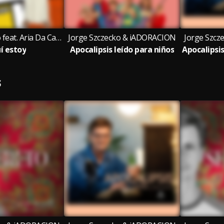
Jorge Szczecko feat. Aria Da Capo
Jorge Szczecko & iADORACION
Jorge Szc
í estoy
Apocalipsis leído para niños
S