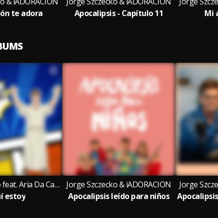
cko & iADORACION
Jorge Szczecko & iADORACION
Jorge Szc
zón te adora
Apocalipsis - Capítulo 11
Mi 
LBUMS
Jorge Szczecko feat. Aria Da Capo
Jorge Szczecko & iADORACION
Jorge Szc
í estoy
Apocalipsis leído para niños