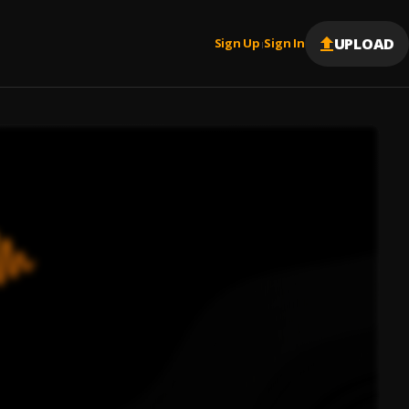
UPLOAD
Sign Up
Sign In
|