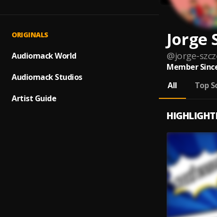
Jorge 
ORIGINALS
@
jorge-szc
Audiomack World
Member Since
Audiomack Studios
All
Top S
Artist Guide
HIGHLIGHT