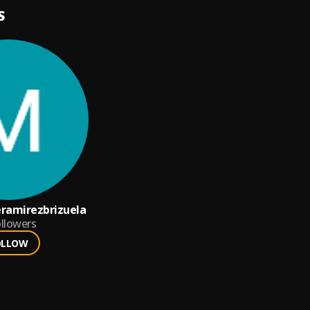
S
ramirezbrizuela
llowers
OLLOW