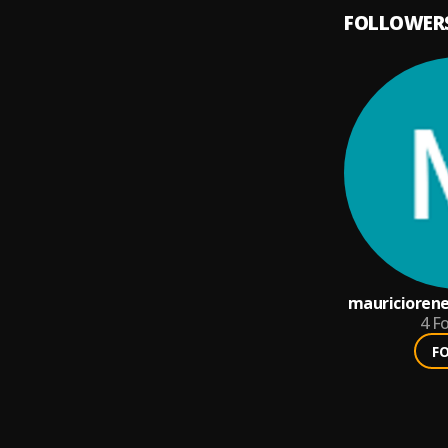
FOLLOWER
mauriciorene
4
Fo
F