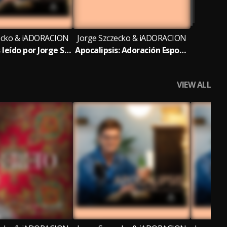
zecko & iADORACION
Jorge Szczecko & iADORACION
Apocalipsis leído por Jorge Szczecko
Apocalipsis: Adoración Espontánea
VIEW ALL