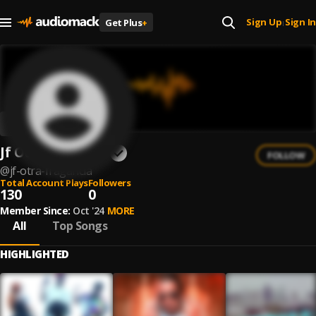
Sign Up
Sign In
Get Plus
+
|
Jf Otra Fragancia
FOLLOW
@
jf-otra-fragancia
Total Account Plays
Followers
130
0
Member Since:
Oct '24
MORE
All
Top Songs
HIGHLIGHTED