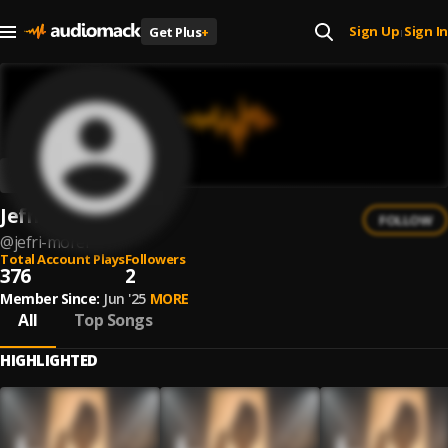
Sign Up
Sign In
Get Plus
+
|
Jefri Morel
FOLLOW
@
jefri-morel
Total Account Plays
Followers
376
2
Member Since:
Jun '25
MORE
All
Top Songs
HIGHLIGHTED