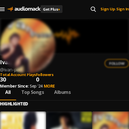
Sign Up
Sign In
Get Plus
+
|
Ivan Peter
FOLLOW
@
ivan-peter-3
Total Account Plays
Followers
30
0
Member Since:
Sep '24
MORE
All
Top Songs
Albums
HIGHLIGHTED