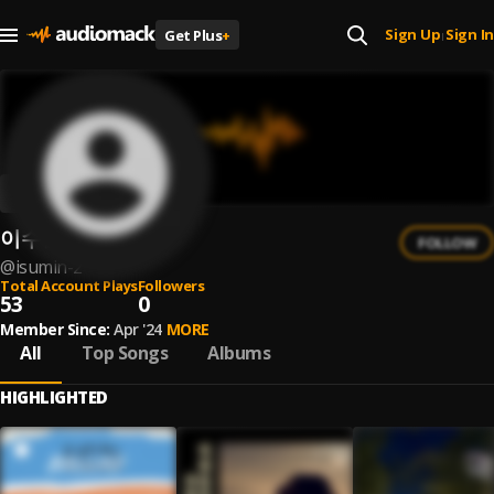
Sign Up
Sign In
Get Plus
+
|
이수민
FOLLOW
@
isumin-2
Total Account Plays
Followers
53
0
Member Since:
Apr '24
MORE
All
Top Songs
Albums
HIGHLIGHTED