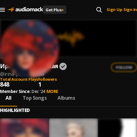
Sign Up
Sign In
Get Plus
+
|
Ирина Понаровская
FOLLOW
@
irina-ponarovskaa
Total Account Plays
Followers
848
1
Member Since:
Dec '24
MORE
All
Top Songs
Albums
HIGHLIGHTED