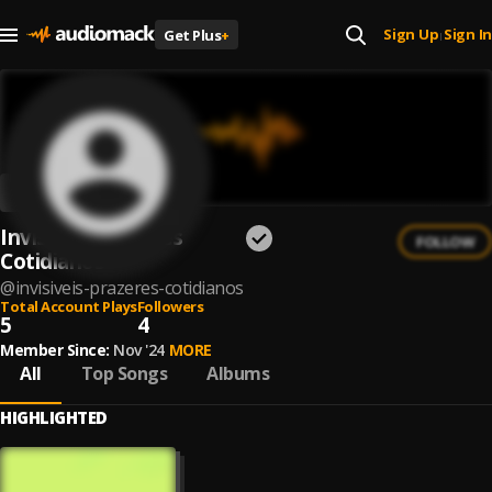
Sign Up
Sign In
Get Plus
+
|
Invisíveis Prazeres
FOLLOW
Cotidianos
@
invisiveis-prazeres-cotidianos
Total Account Plays
Followers
5
4
Member Since:
Nov '24
MORE
All
Top Songs
Albums
HIGHLIGHTED