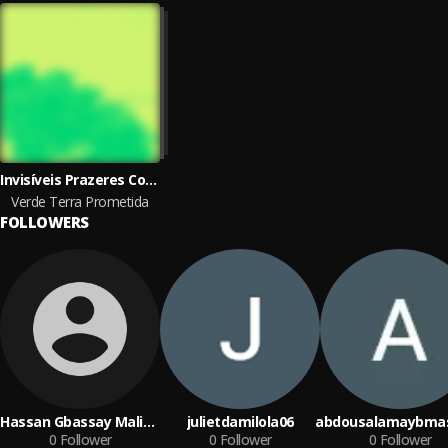
Invisíveis Prazeres Cotidianos
Verde Terra Prometida
FOLLOWERS
Hassan Gbassay Malian
julietdamilola06
abdousalamaybmas
Kanu
0
Follower
0
Follower
0
Follower