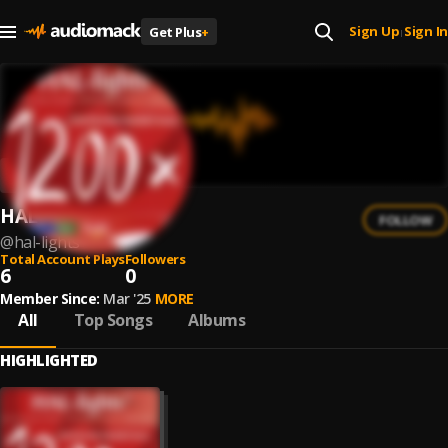
Sign Up
Sign In
Get Plus
+
|
HAL-lights
FOLLOW
@
hal-lights
Total Account Plays
Followers
6
0
Member Since:
Mar '25
MORE
All
Top Songs
Albums
HIGHLIGHTED