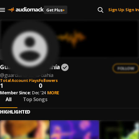
Sign Up
Sign In
Get Plus
+
|
Guardiana de la Bahía
FOLLOW
@
guardiana-de-la-bahia
Total Account Plays
Followers
1
0
Member Since:
Dec '24
MORE
All
Top Songs
HIGHLIGHTED