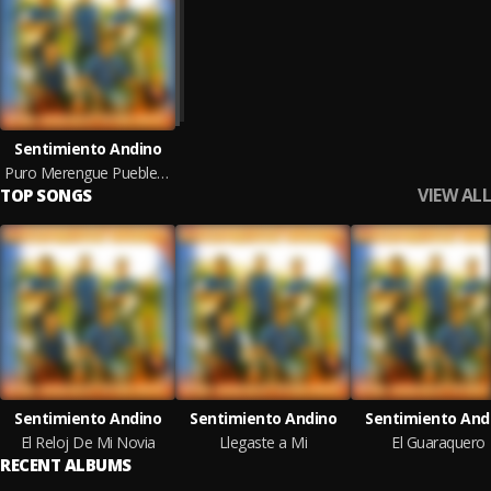
Sentimiento Andino
Puro Merengue Pueblerino
VIEW ALL
TOP SONGS
Sentimiento Andino
Sentimiento Andino
Sentimiento And
El Reloj De Mi Novia
Llegaste a Mi
El Guaraquero
RECENT ALBUMS