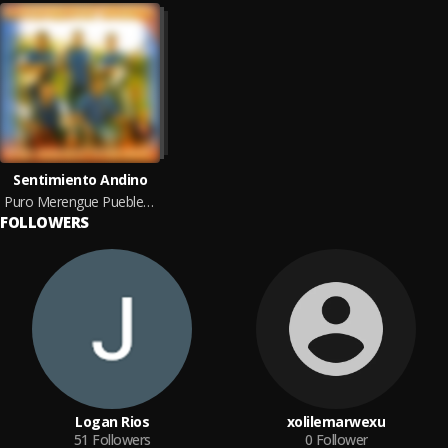
Sentimiento Andino
Puro Merengue Pueblerino
FOLLOWERS
Logan Rios
xolilemarwexu
51
Followers
0
Follower