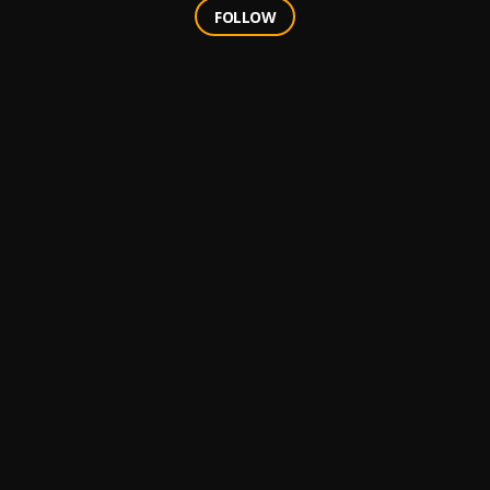
FOLLOW