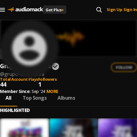
Sign Up
Sign In
Get Plus
+
|
Grupo Toda Honra
FOLLOW
@
grupo-toda-honra
Total Account Plays
Followers
44
1
Member Since:
Sep '24
MORE
All
Top Songs
Albums
HIGHLIGHTED