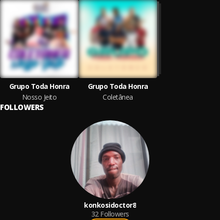
Grupo Toda Honra
Grupo Toda Honra
Nosso Jeito
Coletânea
FOLLOWERS
konkosidoctor8
32
Followers