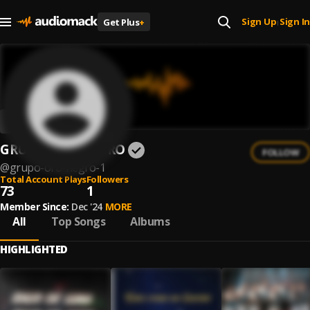
Sign Up
Sign In
Get Plus
+
|
GRUPO ORO NEGRO
FOLLOW
@
grupo-oro-negro-1
Total Account Plays
Followers
73
1
Member Since:
Dec '24
MORE
All
Top Songs
Albums
HIGHLIGHTED