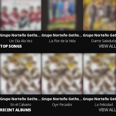
Grupo Norteño Gethsemani
Grupo Norteño Gethsemani
Un Día Ala Vez
La Flor de la Vida
Dame Sabiduría
VIEW ALL
TOP SONGS
Grupo Norteño Gethsemani
Grupo Norteño Gethsemani
En el Calvario
Oye Pecador
La Felicidad
VIEW ALL
RECENT ALBUMS