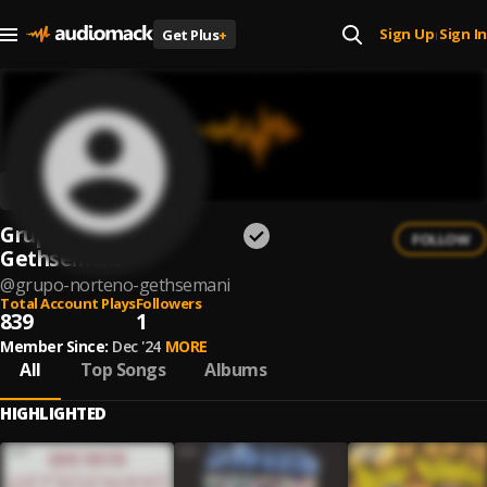
Sign Up
Sign In
Get Plus
+
|
Grupo Norteño
FOLLOW
Gethsemani
@
grupo-norteno-gethsemani
Total Account Plays
Followers
839
1
Member Since:
Dec '24
MORE
All
Top Songs
Albums
HIGHLIGHTED