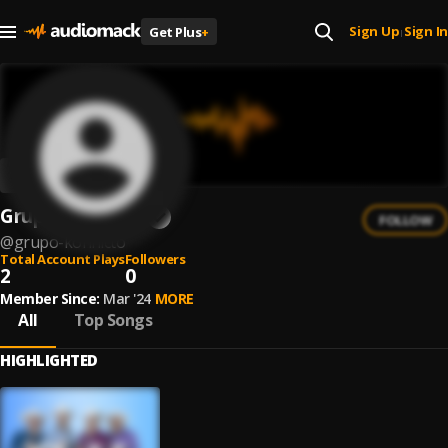
Sign Up
Sign In
Get Plus
+
|
Grupo Konflicto
FOLLOW
@
grupo-konflicto
Total Account Plays
Followers
2
0
Member Since:
Mar '24
MORE
All
Top Songs
HIGHLIGHTED