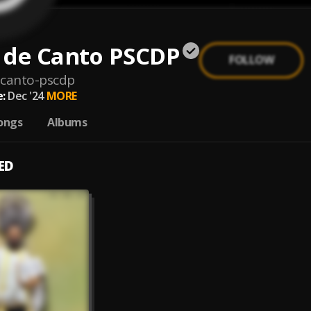
 de Canto PSCDP
FOLLOW
-canto-pscdp
:
Dec '24
MORE
ongs
Albums
ED