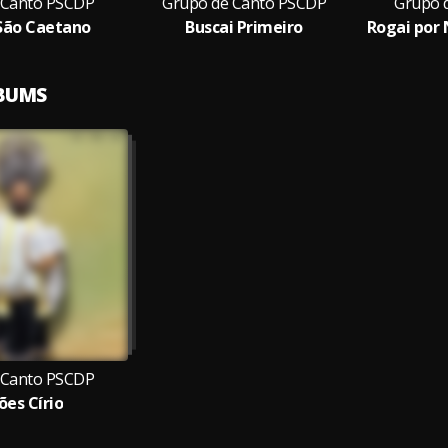
 Canto PSCDP
Grupo de Canto PSCDP
Grupo 
São Caetano
Buscai Primeiro
Rogai por 
LBUMS
 Canto PSCDP
ões Círio