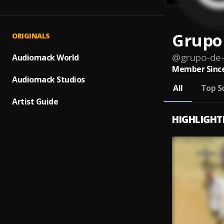
Grupo
ORIGINALS
@
grupo-de
Audiomack World
Member Since
Audiomack Studios
All
Top S
Artist Guide
HIGHLIGHT