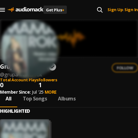
Sign Up
Sign In
Get Plus
+
|
Grupa Mama Rok
FOLLOW
@
grupa-mama-rok
Total Account Plays
Followers
0
1
Member Since:
Jul '25
MORE
All
Top Songs
Albums
HIGHLIGHTED