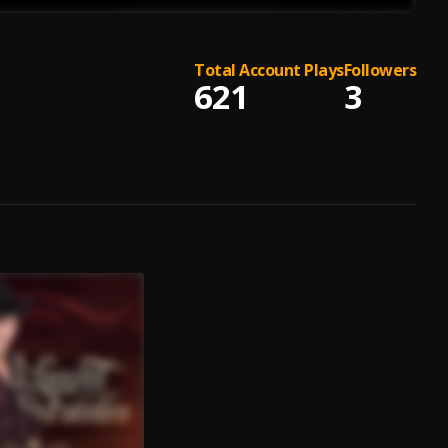
Total Account Plays
Followers
621
3