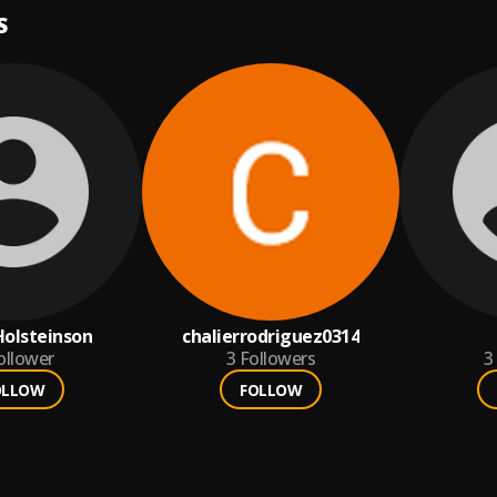
S
Holsteinson
chalierrodriguez0314
ollower
3
Followers
3
OLLOW
FOLLOW