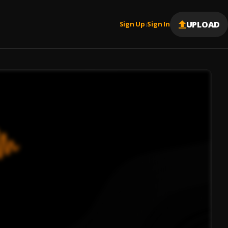
UPLOAD
Sign Up
Sign In
|