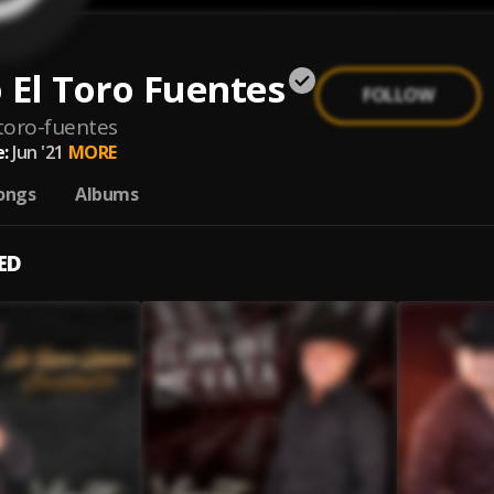
 El Toro Fuentes
FOLLOW
-toro-fuentes
:
Jun '21
MORE
ongs
Albums
ED