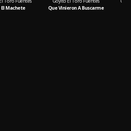
El Toro Fuentes
Goyito El Toro Fuentes
Goyi
e El Machete
Que Vinieron A Buscarme
Hom