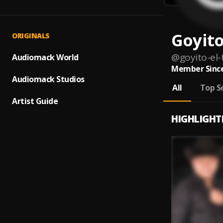
Goyito
ORIGINALS
@
goyito-el
Audiomack World
Member Since
Audiomack Studios
All
Top S
Artist Guide
HIGHLIGHT