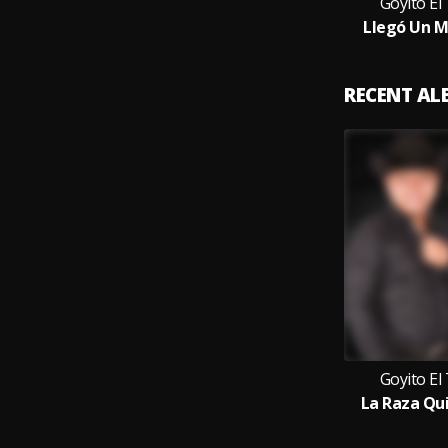
Goyito El
Llegó Un M
RECENT A
Goyito El
La Raza Qui