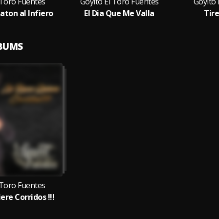
 Toro Fuentes
Goyito El Toro Fuentes
Goyito 
aton al Infiero
El Dia Que Me Valla
Tir
LBUMS
 Toro Fuentes
ere Corridos !!!