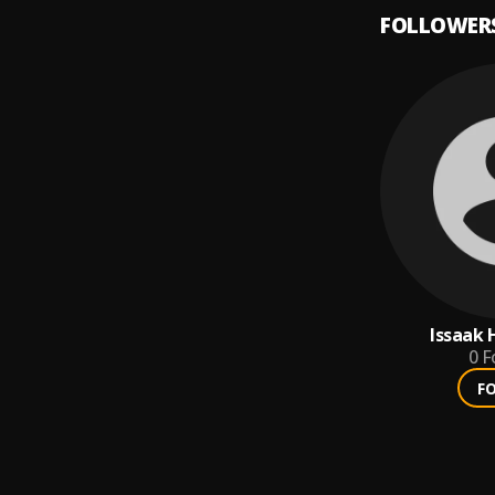
FOLLOWER
Issaak 
0
F
F