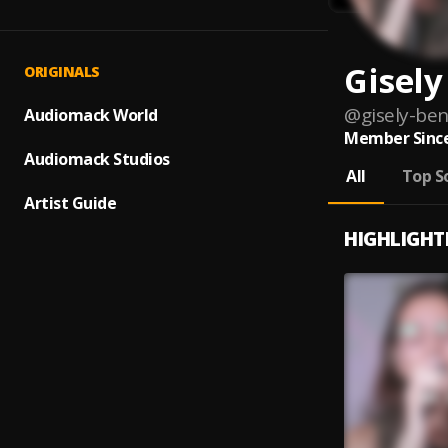
Gisely
ORIGINALS
@
gisely-ben
Audiomack World
Member Since
Audiomack Studios
All
Top S
Artist Guide
HIGHLIGHT