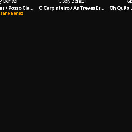
ly Benazi
Gisely Benazi
Gi
Sobre as Águas / Posso Clamar / Oceanos
O Carpinteiro / As Trevas Estremecem / Maranata / Tua Graça Me Basta / Eu Só Quero Tua Presença
Oh Quão L
sane Benazi