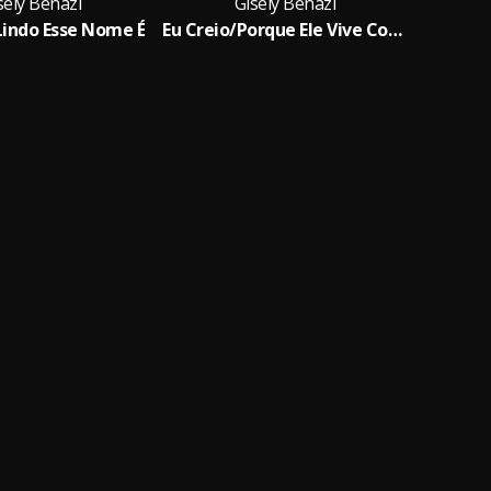
sely Benazi
Gisely Benazi
indo Esse Nome É
Eu Creio/Porque Ele Vive Cover
Do 