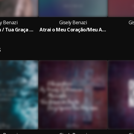
ly Benazi
Gisely Benazi
Gi
Olha pra Mim / Tua Graça Me Basta
Atrai o Meu Coração/Meu Amigo/Eu Preciso de Ti/Dê-Nos Mãos Limpas/Casa Favorita
S