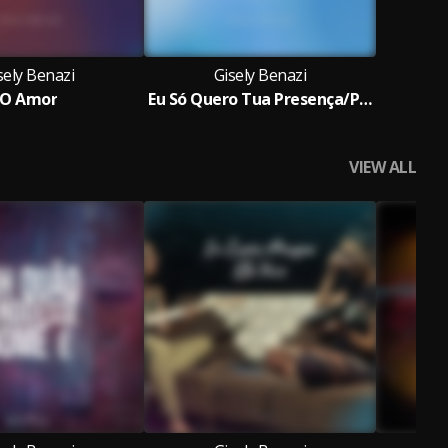
sely Benazi
Gisely Benazi
O Amor
Eu Só Quero Tua Presença/Pode Morar Aqui/Coração em Chamas/Um Milhão de Anos/Pérola
VIEW ALL