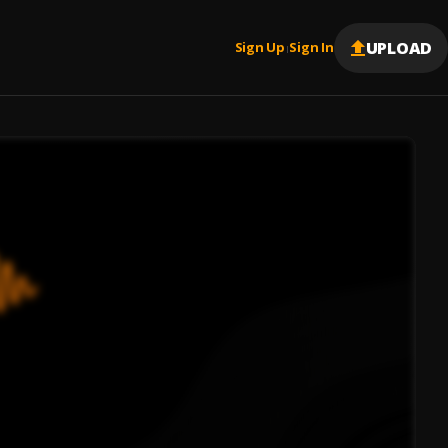
UPLOAD
Sign Up
Sign In
|