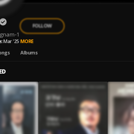
FOLLOW
gnam-1
:
Mar '25
MORE
ongs
Albums
ED