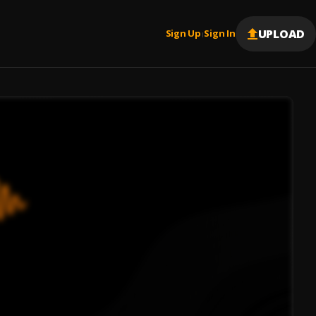
UPLOAD
Sign Up
Sign In
|