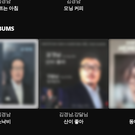
김경남
김경남
트는 아침
모닝 커피
LBUMS
김경남
김경남,강달님
소낙비
산이 좋아
동