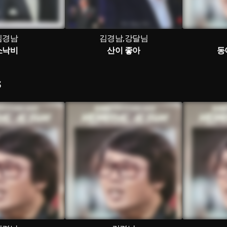
김경남
김경남,강달님
소낙비
산이 좋아
동
S