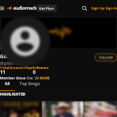
Sign Up
Sign In
Get Plus
+
|
Gilber Smith
FOLLOW
@
gilber-smith
Total Account Plays
Followers
11
0
Member Since:
Dec '24
MORE
All
Top Songs
HIGHLIGHTED