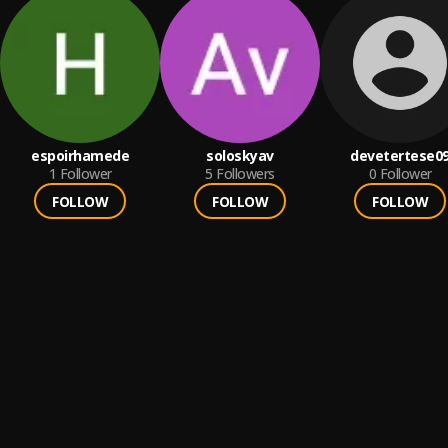
espoirhamede
soloskyav
devetertese0
1
Follower
5
Followers
0
Follower
FOLLOW
FOLLOW
FOLLOW