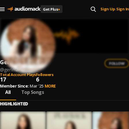
Sign Up
Sign In
Get Plus
+
|
Gerimária
FOLLOW
@
gerimaria-1
Total Account Plays
Followers
17
6
Member Since:
Mar '25
MORE
All
Top Songs
HIGHLIGHTED