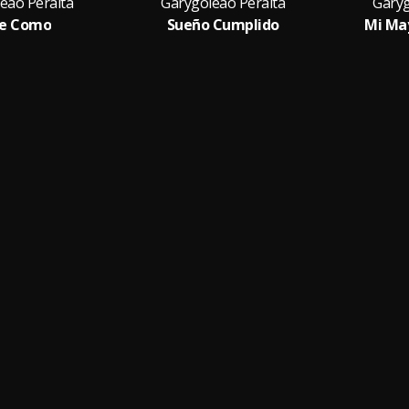
eao Peralta
Garygoleao Peralta
Garyg
e Como
Sueño Cumplido
Mi Ma