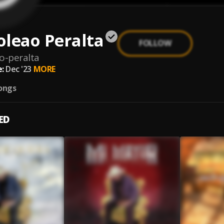
leao Peralta
FOLLOW
o-peralta
:
Dec '23
MORE
ongs
ED