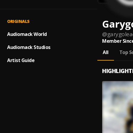
Garygo
ORIGINALS
@
garygolea
Audiomack World
Member Since
Audiomack Studios
All
Top S
Artist Guide
HIGHLIGHT