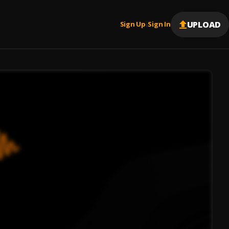
UPLOAD
Sign Up
Sign In
|