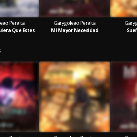
eao Peralta
Garygoleao Peralta
Garyg
iera Que Estes
Mi Mayor Necesidad
Sue
S