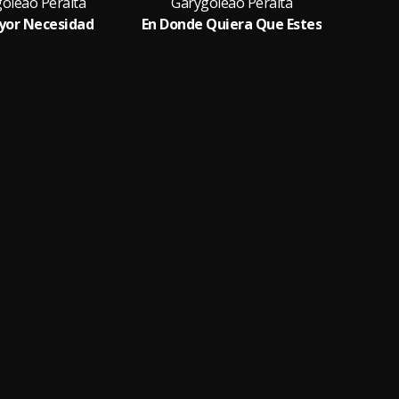
oleao Peralta
Garygoleao Peralta
yor Necesidad
En Donde Quiera Que Estes