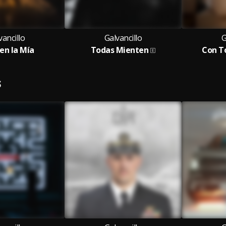
vancillo
Galvancillo
G
en la Mía
Todas Mienten
Con T
S