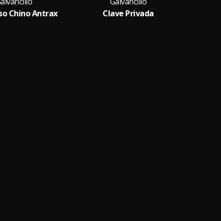
alvancillo
Galvancillo
so Chino Antrax
Clave Privada