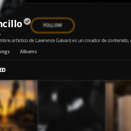
cillo
FOLLOW
o
ombre artístico de Lawrence Galvan) es un creador de contenido, c
ongs
Albums
ED