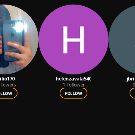
lio170
helenzavala540
jbr
llowers
1
Follower
0
OLLOW
FOLLOW