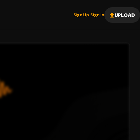
UPLOAD
Sign Up
Sign In
|