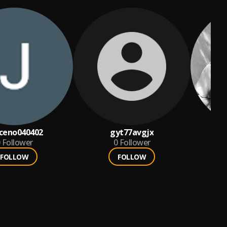
iceno040402
gyt77avgjx
Follower
0
Follower
FOLLOW
FOLLOW