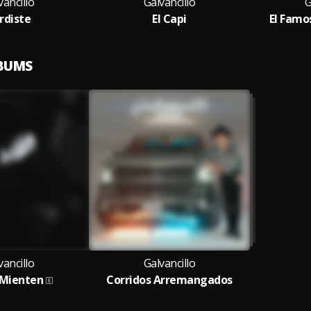
vancillo
Galvancillo
G
rdiste
El Capi
El Famo
LBUMS
vancillo
Galvancillo
 Mienten
Corridos Arremangados