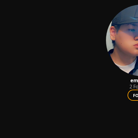
emi
2
Fo
F