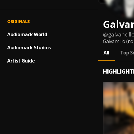
Galvan
ORIGINALS
@
galvancill
Audiomack World
Galvancillo (n
Audiomack Studios
All
Top S
Artist Guide
HIGHLIGHT