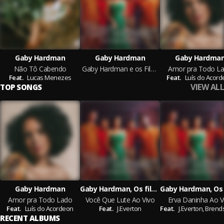
Gaby Hardman
Gaby Hardman
Gaby Hardma
Não Tô Cabendo
Gaby Hardman e os Filhos de Capitu - Clan Sessions Ao Vivo
Amor pra Todo L
Feat.
Lucas Menezes
Feat.
Luís do Acor
VIEW ALL
TOP SONGS
Gaby Hardman
Gaby Hardman, Os filhos de Capitu
Amor pra Todo Lado
Você Que Lute Ao Vivo
Erva Daninha Ao V
Feat.
Luís do Acordeon
Feat.
J.Everton
Feat.
J.Everton,
Brendson Fe
RECENT ALBUMS