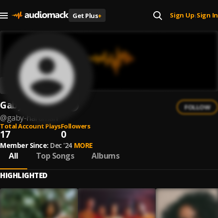
Sign Up
Sign In
Get Plus
+
|
Gaby Hardman
FOLLOW
@
gaby-hardman
Total Account Plays
Followers
17
0
Member Since:
Dec '24
MORE
All
Top Songs
Albums
HIGHLIGHTED