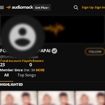
Sign Up
Sign In
Get Plus
+
|
FORROZÃO PUXA PAPAI
FOLLOW
@
forrozao-puxa-papai
Total Account Plays
Followers
23
0
Member Since:
Dec '24
MORE
All
Top Songs
HIGHLIGHTED