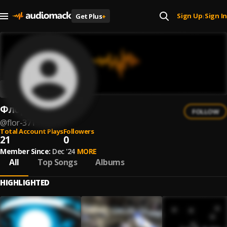
Sign Up
Sign In
Get Plus
+
|
Флор
FOLLOW
@
flor-371
Total Account Plays
Followers
21
0
Member Since:
Dec '24
MORE
All
Top Songs
Albums
HIGHLIGHTED