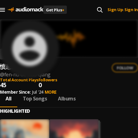
Sign Up
Sign In
Get Plus
+
|
愤怒的小强
FOLLOW
@
fen-nu-de-xiao-qiang
Total Account Plays
Followers
45
0
Member Since:
Jul '24
MORE
All
Top Songs
Albums
HIGHLIGHTED