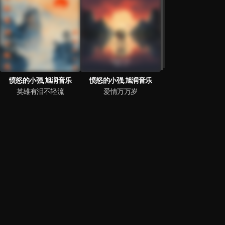
愤怒的小强,旭润音乐
愤怒的小强,旭润音乐
英雄有泪不轻流
爱情万万岁