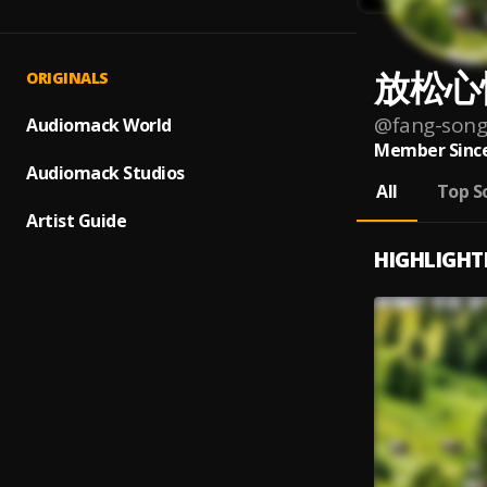
放松心
ORIGINALS
@
fang-song
Audiomack World
Member Since
Audiomack Studios
All
Top S
Artist Guide
HIGHLIGHT