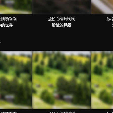
心情嗨嗨嗨
放松心情嗨嗨嗨
放
妙的世界
沿途的风景
S