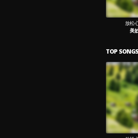
放松
美
TOP SONG