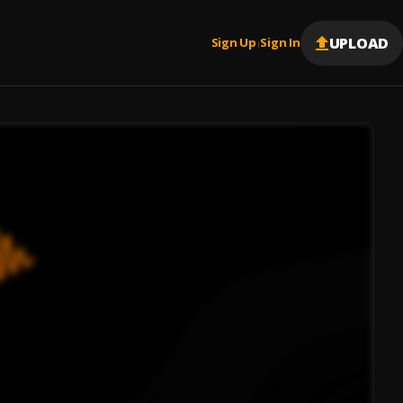
UPLOAD
Sign Up
Sign In
|