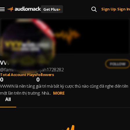
Sign Up
Sign In
Get Plus
+
|
VVVWin
FOLLOW
@
famiminhhieuagajah1728282
Total Account Plays
Followers
0
0
VVVWIN là nền tảng giải trí mà bất kỳ cược thủ nào cũng đã nghe đến tên
một lần trên thị trường. Nhà...
MORE
All