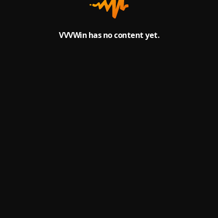
VVVWin has no content yet.