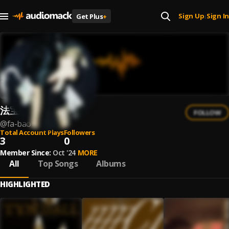
Sign Up
Sign In
Get Plus
+
|
法宝
FOLLOW
@
fa-bao
Total Account Plays
Followers
3
0
Member Since:
Oct '24
MORE
All
Top Songs
Albums
HIGHLIGHTED