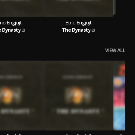
no Engjujt
Etno Engjujt
 Dynasty
The Dynasty
VIEW ALL