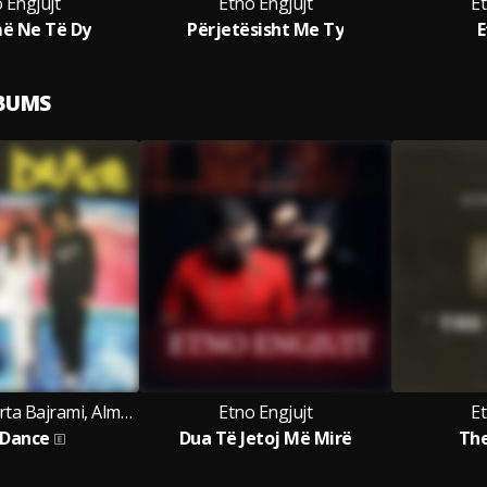
 Engjujt
Etno Engjujt
Et
ë Ne Të Dy
Përjetësisht Me Ty
E
LBUMS
Etno Engjujt, Arta Bajrami, Alma Bektashi & Benet Kaçi
Etno Engjujt
Et
 Dance
Dua Të Jetoj Më Mirë
The