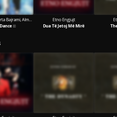
Etno Engjujt, Arta Bajrami, Alma Bektashi & Benet Kaçi
Etno Engjujt
Et
 Dance
Dua Të Jetoj Më Mirë
The
S