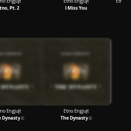
no Engjujt
Etno Engjujt
Etno En
tno, Pt. 2
I Miss You
Zo
no Engjujt
Etno Engjujt
 Dynasty
The Dynasty