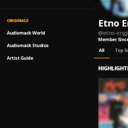
Etno E
ORIGINALS
@
etno-engj
Audiomack World
Member Since
Audiomack Studios
All
Top S
Artist Guide
HIGHLIGHT