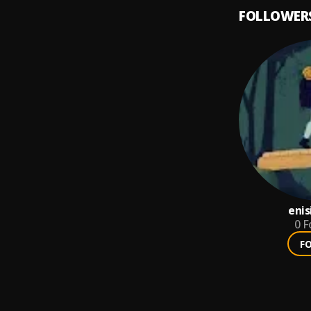
FOLLOWER
enis
0
F
F