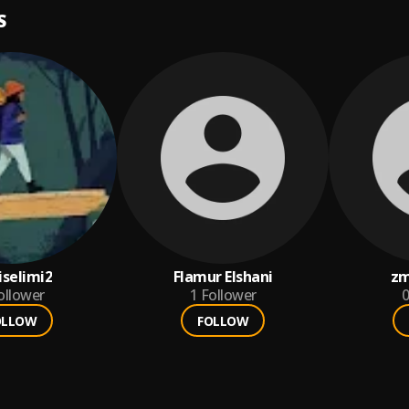
S
iselimi2
Flamur Elshani
zm
ollower
1
Follower
0
OLLOW
FOLLOW