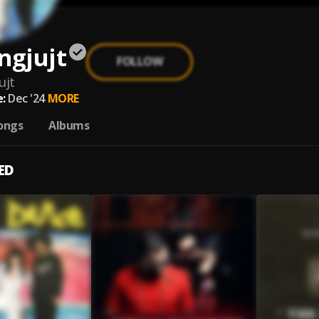
ngjujt
FOLLOW
ujt
:
Dec '24
MORE
ongs
Albums
ED