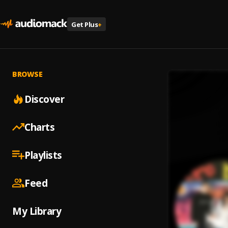
Get Plus
+
BROWSE
Discover
Charts
Playlists
Feed
My Library