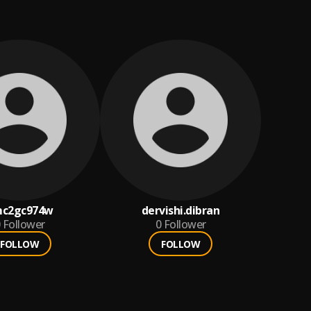
c2gc974w
dervishi.dibran
Follower
0
Follower
FOLLOW
FOLLOW