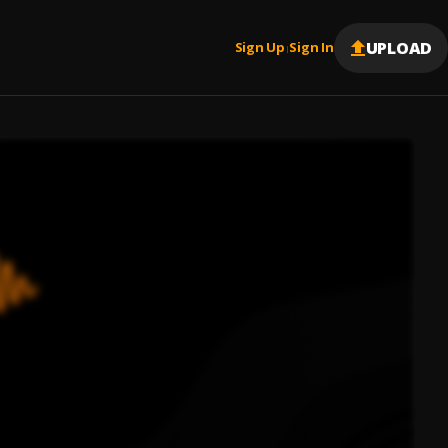
UPLOAD
Sign Up
Sign In
|