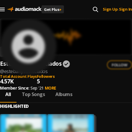
Sign Up
Sign In
Get Plus
+
|
Esteban Y Sus Teclados
FOLLOW
@
estebanysusteclados
Total Account Plays
Followers
4.57K
5
Member Since:
Sep '21
MORE
All
Top Songs
Albums
HIGHLIGHTED