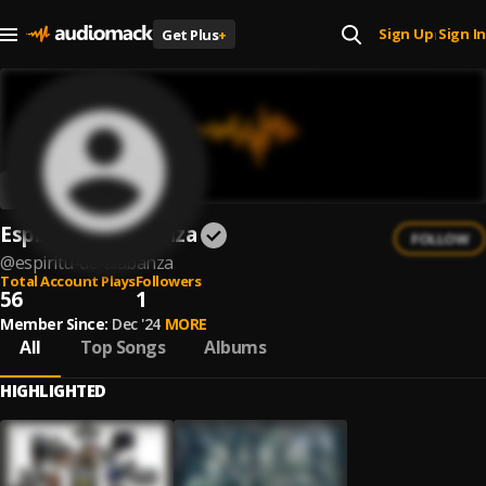
Sign Up
Sign In
Get Plus
+
|
Espiritu de Alabanza
FOLLOW
@
espiritu-de-alabanza
Total Account Plays
Followers
56
1
Member Since:
Dec '24
MORE
All
Top Songs
Albums
HIGHLIGHTED