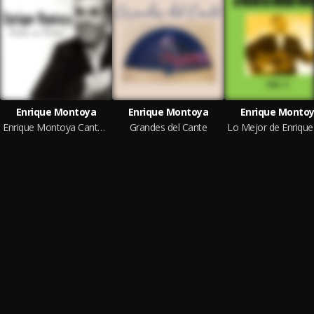
Enrique Montoya
Enrique Montoya
Enrique Monto
Enrique Montoya Canta sus Éxitos
Grandes del Cante